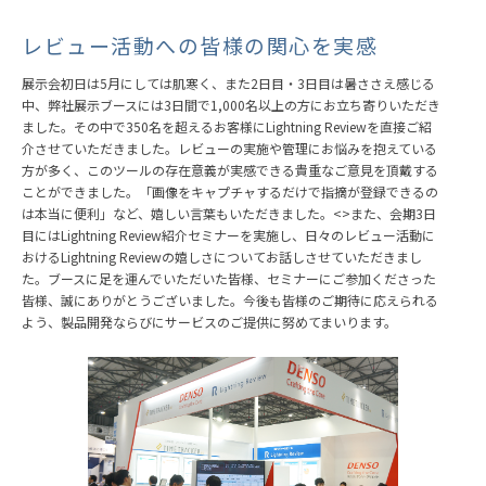
レビュー活動への皆様の関心を実感
展示会初日は5月にしては肌寒く、また2日目・3日目は暑ささえ感じる
中、弊社展示ブースには3日間で1,000名以上の方にお立ち寄りいただき
ました。その中で350名を超えるお客様にLightning Reviewを直接ご紹
介させていただきました。レビューの実施や管理にお悩みを抱えている
方が多く、このツールの存在意義が実感できる貴重なご意見を頂戴する
ことができました。「画像をキャプチャするだけで指摘が登録できるの
は本当に便利」など、嬉しい言葉もいただきました。<>また、会期3日
目にはLightning Review紹介セミナーを実施し、日々のレビュー活動に
おけるLightning Reviewの嬉しさについてお話しさせていただきまし
た。ブースに足を運んでいただいた皆様、セミナーにご参加くださった
皆様、誠にありがとうございました。今後も皆様のご期待に応えられる
よう、製品開発ならびにサービスのご提供に努めてまいります。