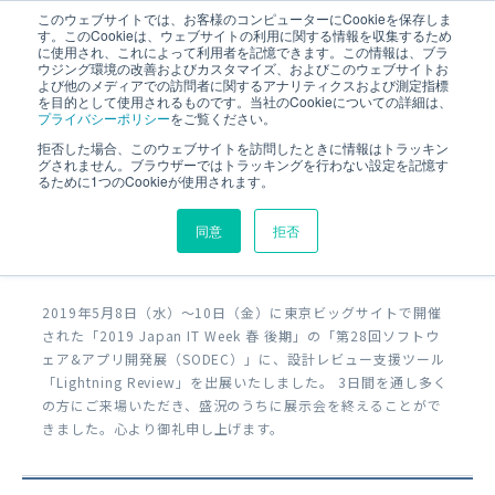
このウェブサイトでは、お客様のコンピューターにCookieを保存しま
す。このCookieは、ウェブサイトの利用に関する情報を収集するため
に使用され、これによって利用者を記憶できます。この情報は、ブラ
ウジング環境の改善およびカスタマイズ、およびこのウェブサイトお
よび他のメディアでの訪問者に関するアナリティクスおよび測定指標
を目的として使用されるものです。当社のCookieについての詳細は、
2019.05.20
プライバシーポリシー
をご覧ください。
拒否した場合、このウェブサイトを訪問したときに情報はトラッキン
第28回ソフトウェア&アプリ開発展
グされません。ブラウザーではトラッキングを行わない設定を記憶す
るために1つのCookieが使用されます。
（SODEC）出展のご報告と来場の御礼
同意
拒否
2019年5月8日（水）～10日（金）に東京ビッグサイトで開催
された「2019 Japan IT Week 春 後期」の「第28回ソフトウ
ェア&アプリ開発展（SODEC）」に、設計レビュー支援ツール
「Lightning Review」を出展いたしました。 3日間を通し多く
の方にご来場いただき、盛況のうちに展示会を終えることがで
きました。心より御礼申し上げます。