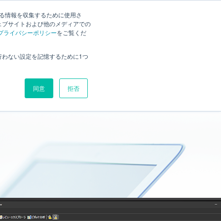
質問
お問い合わせ
する情報を収集するために使用さ
ェブサイトおよび他のメディアでの
評価版ダウンロード
お見積もり
プライバシーポリシー
価格
ブログ
をご覧くだ
行わない設定を記憶するために1つ
同意
拒否