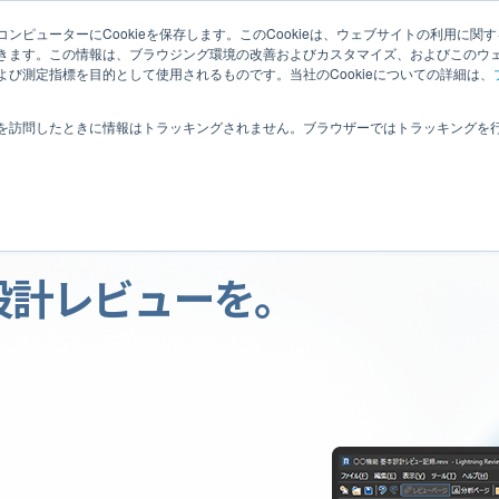
ニュース
サポート
製品紹介セミナー
よくあるご
ンピューターにCookieを保存します。このCookieは、ウェブサイトの利用に関
きます。この情報は、ブラウジング環境の改善およびカスタマイズ、およびこのウ
び測定指標を目的として使用されるものです。当社のCookieについての詳細は、
機能一覧
導入事例
動作環境
バージョン別情報
を訪問したときに情報はトラッキングされません。ブラウザーではトラッキングを
、
設計レビューを。